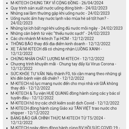
M-KITECH CHUNG TAY VÌ CỘNG ĐỒNG - 26/04/2024
Quy trình sản xuất nước uống đóng bình - 24/02/2023
Những sai lầm thường gặp khi uống nước - 24/02/2023
Uống nước ấm hay nước lạnh vào mùa hè sẽ tốt hơn? -
24/02/2023
Những lợi ích bất ngờ khi uống đủ nước mỗi ngày - 24/02/2023
Những căn bệnh từ việc “thiếu nước sạch” - 24/02/2023
Các chi nhánh M-kitech Tại HCM - 12/12/2022
THÔNG BÁO thay đổi địa điểm kinh doanh - 12/12/2022
XE TẢI M-KITECH đã có chứng nhận LUỒNG XANH -
12/12/2022
CHỨNG NHẬN CHẤT LƯỢNG M-KITECH - 12/12/2022
Chương trình khuyến mãi - Chung tay đẩy lùi Virus Corona -
12/12/2022
SỨC KHỎE TƯ VẤN: Nếu thành F0, tôi cần mang theo những gì
khi đến bệnh viện dã chiến? - 12/12/2022
M-KITECH nỗ lực mang nước đến cho mọi nhà với GIÁ không
thay đổi - 12/12/2022
M-KITECH & Tu viện HUỆ QUANG đồng hành cùng các y bác sĩ
tuyến đầu - 12/12/2022
M-KITECH hỗ trợ các chốt kiểm soát dịch Covid - 12/12/2022
M-KITECH đồng hành cùng Giáo xứ TÂN VIỆT trao nước cho
shipper - 12/12/2022
BẢNG BÁO GIÁ CHÍNH THỨC M-KITECH TỪ T5/2024 -
12/12/2022
M-KITECH ngày đêm đồng hành cùng BV HỒI SỨC COVID 19 -