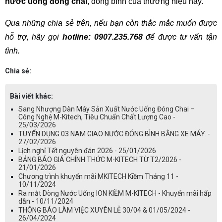
nước uống đóng chai
, đóng bình của thương hiệu này.
Qua những chia sẻ trên, nếu bạn còn thắc mắc muốn được 
hỗ trợ, hãy gọi 
hotline: 0907.235.768 
để được tư vấn tận 
tình.
Chia sẻ:
Bài viết khác:
Sang Nhượng Dàn Máy Sản Xuất Nước Uống Đóng Chai –
Công Nghệ M-Kitech, Tiêu Chuẩn Chất Lượng Cao -
25/03/2026
TUYỂN DỤNG 03 NAM GIAO NƯỚC ĐÓNG BÌNH BẰNG XE MÁY. -
27/02/2026
Lịch nghỉ Tết nguyên đán 2026 - 25/01/2026
BẢNG BÁO GIÁ CHÍNH THỨC M-KITECH TỪ T2/2026 -
21/01/2026
Chương trình khuyến mãi MKITECH Kiềm Tháng 11 -
10/11/2024
Ra mắt Dòng Nước Uống ION KIỀM M-KITECH - Khuyến mãi hấp
dẫn - 10/11/2024
THÔNG BÁO LÀM VIỆC XUYÊN LỄ 30/04 & 01/05/2024 -
26/04/2024