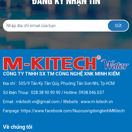
ĐĂNG KÝ NHẬN TIN
CÔNG TY TNHH SX TM CÔNG NGHỆ XNK MINH KIẾM
Địa chỉ : 505/9 Tân Kỳ Tân Qúy, Phường Tân Sơn Nhì, Tp.HCM
Số Điện Thoại : 028.38 90.90.90 / Hotline: 0938.046.037
Email : mkitech.vn@gmail.com / Website : www.m-kitech.vn
Fanpage: https://www.facebook.com/NuocuongdongbinhMKitech
Về chúng tôi