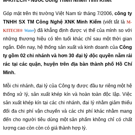
M-KITECH - Nước Uống Thiên Nhiên Tinh Khiết
Góp mặt trên thị trường Việt Nam từ tháng 7/2006, 
công ty 
TNHH SX TM Công Nghệ XNK Minh Kiếm
 (viết tắt là 
M-
) đã khẳng định được vị thế của mình so với 
KITECH
®
Water
những thương hiệu có tên tuổi khác chỉ sau một thời gian 
ngắn. Đến nay, hệ thống sản xuất và kinh doanh của 
Công 
ty gồm 02 chi nhánh và hơn 30 đại lý độc quyền nằm rải 
rác tại các quận, huyện trên địa bàn thành phố Hồ Chí 
Minh.
Mỗi chi nhánh, đại lý của Công ty được đầu tư riêng một hệ 
thống xử lý, sản xuất khép kín và hoàn toàn độc lập. Việc 
sản xuất khép kín tại các chi nhánh, đại lý nhằm giảm thiểu 
đối đa chi phí vận chuyển và các chi phí khác nhằm mang 
đến cho người tiêu dùng một sản phẩm không chỉ có chất 
lượng cao còn còn có giá thành hợp lý.