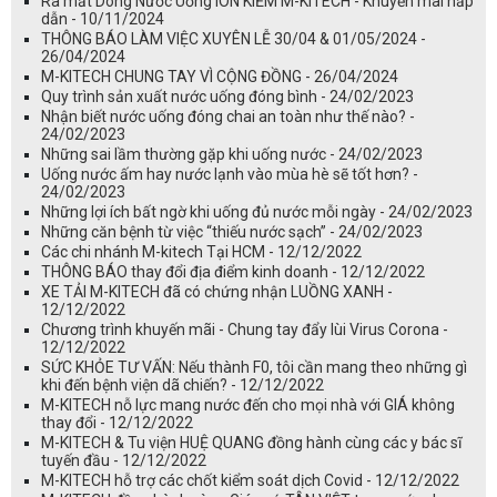
Ra mắt Dòng Nước Uống ION KIỀM M-KITECH - Khuyến mãi hấp
dẫn - 10/11/2024
THÔNG BÁO LÀM VIỆC XUYÊN LỄ 30/04 & 01/05/2024 -
26/04/2024
M-KITECH CHUNG TAY VÌ CỘNG ĐỒNG - 26/04/2024
Quy trình sản xuất nước uống đóng bình - 24/02/2023
Nhận biết nước uống đóng chai an toàn như thế nào? -
24/02/2023
Những sai lầm thường gặp khi uống nước - 24/02/2023
Uống nước ấm hay nước lạnh vào mùa hè sẽ tốt hơn? -
24/02/2023
Những lợi ích bất ngờ khi uống đủ nước mỗi ngày - 24/02/2023
Những căn bệnh từ việc “thiếu nước sạch” - 24/02/2023
Các chi nhánh M-kitech Tại HCM - 12/12/2022
THÔNG BÁO thay đổi địa điểm kinh doanh - 12/12/2022
XE TẢI M-KITECH đã có chứng nhận LUỒNG XANH -
12/12/2022
Chương trình khuyến mãi - Chung tay đẩy lùi Virus Corona -
12/12/2022
SỨC KHỎE TƯ VẤN: Nếu thành F0, tôi cần mang theo những gì
khi đến bệnh viện dã chiến? - 12/12/2022
M-KITECH nỗ lực mang nước đến cho mọi nhà với GIÁ không
thay đổi - 12/12/2022
M-KITECH & Tu viện HUỆ QUANG đồng hành cùng các y bác sĩ
tuyến đầu - 12/12/2022
M-KITECH hỗ trợ các chốt kiểm soát dịch Covid - 12/12/2022