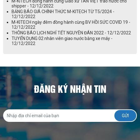
M-KITECH đồng hành cùng Giáo xứ TÂN VIỆT trao nước cho
shipper - 12/12/2022
BẢNG BÁO GIÁ CHÍNH THỨC M-KITECH TỪ T5/2024 -
12/12/2022
M-KITECH ngày đêm đồng hành cùng BV HỒI SỨC COVID 19 -
12/12/2022
THÔNG BÁO LỊCH NGHỈ TẾT NGUYÊN ĐÁN 2022 - 12/12/2022
TUYỂN DỤNG 02 nhân viên giao nước bằng xe máy -
12/12/2022
ĐĂNG KÝ NHẬN TIN